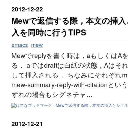
2012
-
12
-
22
Mewで返信する際，本文の挿
入を同時に行うTIPS
emacs
mew
Mewでreplyを書く時は，aもしくは
る． aではdraftは白紙の状態，Aは
して挿入される． ちなみにそれぞれmew-su
mew-summary-reply-with-citat
ずれの場合もシグネチャ…
2012
-
12
-
21